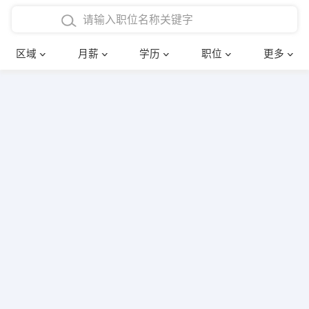
4000-5000元
本科
行政后勤
建筑装潢
确定
区域
月薪
学历
职位
更多
5000-8000元
硕士
销售岗位
教师
8000-12000元
博士
文员
护士
12000-20000元
财务会计
传单派发
其他
超市零售
促销导购
网络IT
保健按摩
快递员
前台接待
收银员
技术员/工程师
水电/机修
部门经理